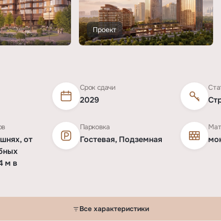
Проект
Срок сдачи
Ста
2029
Ст
ов
Парковка
Мат
ашнях, от
Гостевая, Подземная
мо
убных
4 м в
Все характеристики