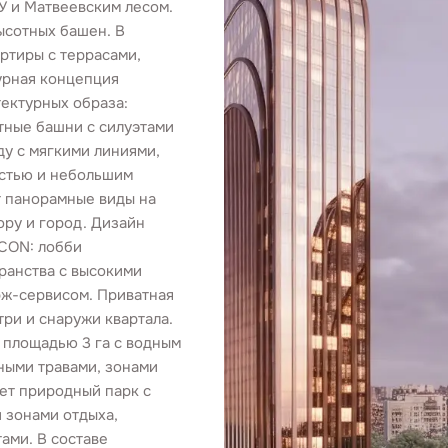
У и Матвеевским лесом.
ысотных башен. В
ртиры с террасами,
урная концепция
ектурных образа:
тные башни с силуэтами
у с мягкими линиями,
стью и небольшим
т панорамные виды на
ору и город. Дизайн
CON: лобби
ранства с высокими
рж-сервисом. Приватная
три и снаружи квартала.
 площадью 3 га с водным
ными травами, зонами
ет природный парк с
 зонами отдыха,
ами. В составе