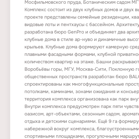
Валет-парковка
Уровней (парковки)
есть
2
Мосфильмовского пруда, Ботаническим садом МГ
Комплекс состоит из двух клубных домов и двух в
Электрозарядки
есть
проекте представлены семейные резиденции, ква
видовые лоты и пентхаусы с бассейном. Архитект
разработана бюро GenPro и объединяет два архит
КЛАДОВЫЕ И КОММЕРЦИЯ
клубные дома в стиле ар-нуво и динамичные высо
крыльев. Клубные дома формируют камерную сред
Ритейл
Офисы
есть
нет
плавными фасадными формами, клубной приватно
количеством квартир на этаже. Башни раскрываю
Воробьёвы горы, МГУ, Москва-Сити, Поклонную г
ПЛОЩАДИ
общественных пространств разработан бюро BAL
Площадь объектов
Площадь участка
от 32 до 550
2.94
спроектированы как многофункциональные прост
потолками, каминами, зонами ожидания и консье
территория комплекса организована как парк вну
БЕЗОПАСНОСТЬ
Внутри комплекса предусмотрен парк пяти чувств
оазисом, арт-объектами, сезонным садом, аромат
Видеонаблюдение
отдыха и детскими сценариями. Ещё 9 га формиру
набережной вокруг комплекса, благоустроенными
спортивными площадками, прогулочными маршрут
ДЕТАЛИ ПОКУПКИ