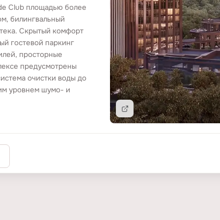
de Club площадью более
ом, билингвальный
отека. Скрытый комфорт
ый гостевой паркинг
илей, просторные
плексе предусмотрены
система очистки воды до
им уровнем шумо- и
Подробнее