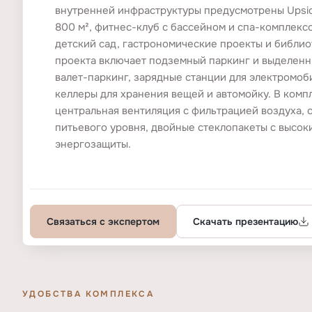
внутренней инфраструктуры предусмотрены Upsi
800 м², фитнес-клуб с бассейном и спа-комплекс
Онлайн-бронирование
детский сад, гастрономические проекты и библи
Онлайн-показ
проекта включает подземный паркинг и выделенн
валет-паркинг, зарядные станции для электромоб
келлеры для хранения вещей и автомойку. В ком
БЮРО ПРОЕКТА
центральная вентиляция с фильтрацией воздуха, 
питьевого уровня, двойные стеклопакеты с высок
Архитектурное бюро
Ландшафтное бюро
GenPro
АФА
энергозащиты.
Связаться с экспертом
Скачать презентацию
УДОБСТВА КОМПЛЕКСА