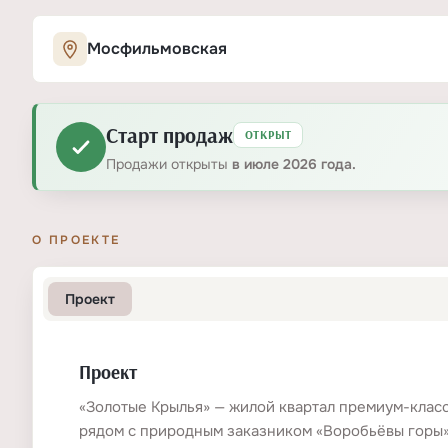
Характеристики ЖК «Золотые Крыл
Мосфильмовская
ОСНОВНЫЕ
Старт продаж
ОТКРЫТ
Тип
ЖК
Срок сдачи
2029
Продажи открыты
в июле 2026 года.
Тип дома
Высота потолков
монолитный
от 3,2 м в башнях, от 3,35 м в клуб
О ПРОЕКТЕ
Класс проекта
Количество корпусов
Премиум
4
Этажность
42
Проект
ПАРКОВКА
Проект
Парковка
Количество машиномест
Гостевая, Подземная
708
«Золотые Крылья» — жилой квартал премиум-класс
рядом с природным заказником «Воробьёвы горы»