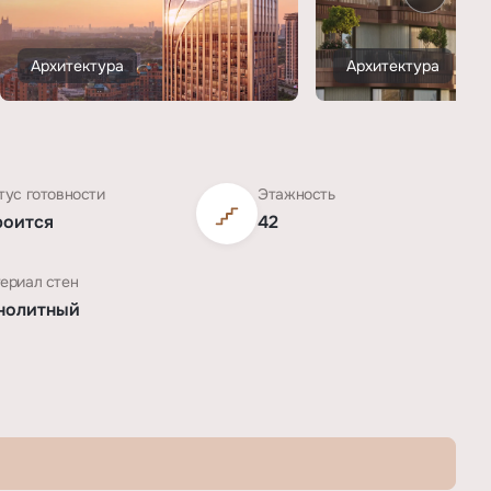
Архитектура
Архитектура
тус готовности
Этажность
роится
42
ериал стен
нолитный