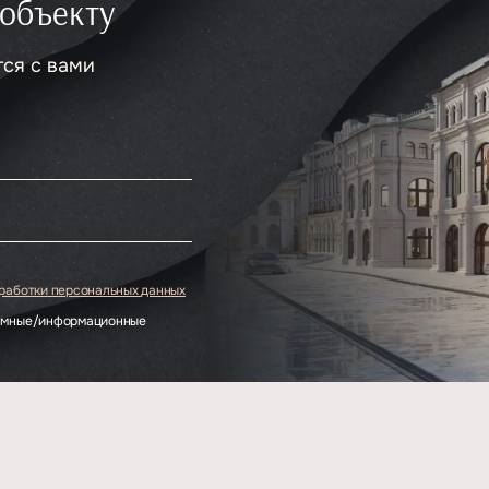
 объекту
тся с вами
.
бработки персональных данных
ламные/информационные