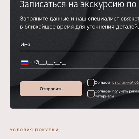
Записаться на экскурсию по
Тип
ЖК
Класс проекта
Элитный
Этажность
Заполните данные и наш специалист свяже
3
в ближайшее время для уточнения деталей
Согласен
с политикой о
Отправить
Согласен получать рек
материалы
УСЛОВИЯ ПОКУПКИ