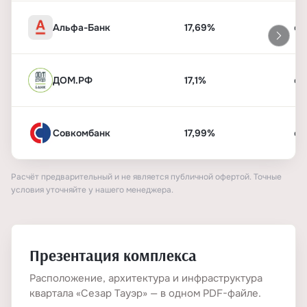
Альфа-Банк
17,69%
от
ДОМ.РФ
17,1%
от
Совкомбанк
17,99%
от
Расчёт предварительный и не является публичной офертой. Точные
условия уточняйте у нашего менеджера.
Презентация комплекса
Расположение, архитектура и инфраструктура
квартала «Сезар Тауэр» — в одном PDF-файле.