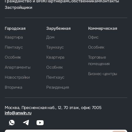
Гражданство и ВНЖ
Партнёрам
Собственникам
Контакты
Застройщики
Городская
Зарубежная
Коммерческая
Квартира
Дом
Офис
Пентхаус
Таунхаус
Особняк
Особняк
Квартира
Торговые
помещения
Апартаменты
Особняк
Бизнес-центры
Новостройки
Пентхаус
Вторичка
Резиденция
Москва, Пресненская наб., 12, 70 этаж, офис 7005
info@anwin.ru