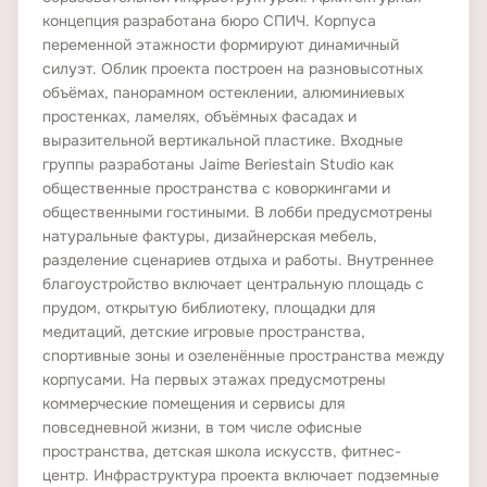
Видеонаблюдение
концепция разработана бюро СПИЧ. Корпуса
Велопарковки
переменной этажности формируют динамичный
силуэт. Облик проекта построен на разновысотных
Пропускная система
объёмах, панорамном остеклении, алюминиевых
простенках, ламелях, объёмных фасадах и
выразительной вертикальной пластике. Входные
ДЕТАЛИ ПОКУПКИ
группы разработаны Jaime Beriestain Studio как
общественные пространства с коворкингами и
Эскроу
общественными гостиными. В лобби предусмотрены
Онлайн-бронирование
натуральные фактуры, дизайнерская мебель,
разделение сценариев отдыха и работы. Внутреннее
Онлайн-показ
благоустройство включает центральную площадь с
прудом, открытую библиотеку, площадки для
БЮРО ПРОЕКТА
медитаций, детские игровые пространства,
спортивные зоны и озеленённые пространства между
Архитектурное бюро
Kleinewelt Architekten
корпусами. На первых этажах предусмотрены
коммерческие помещения и сервисы для
Ландшафтное бюро
Derevo park
повседневной жизни, в том числе офисные
пространства, детская школа искусств, фитнес-
центр. Инфраструктура проекта включает подземные