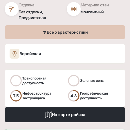
Отделка
Материал стен
Без отделки,
монолитный
Предчистовая
Все характеристики
Характеристики ЖК «ВЕЕР»
Верейская
ОСНОВНЫЕ
Транспортная
Тип
ЖК
Зелёные зоны
доступность
Срок сдачи
2028-2029
Инфраструктура
Географическая
7.5
4.3
застройщика
доступность
Тип дома
монолитный
На карте района
Высота потолков
от 2,85 до 4,3 м