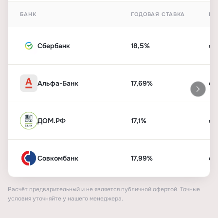
БАНК
ГОДОВАЯ СТАВКА
ПЕ
Сбербанк
18,5%
от
Альфа-Банк
17,69%
от
ДОМ.РФ
17,1%
от
Совкомбанк
17,99%
от
Расчёт предварительный и не является публичной офертой. Точные
условия уточняйте у нашего менеджера.