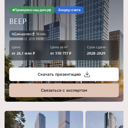
Проверено наш.дом.рф
Эскроу-счета
ВЕЕР
Давыдково
18 мин.
Цена
Цена за м²
Срок сдачи
от 26,1 млн ₽
от 530 757 ₽
2028-2029
Скачать презентацию
Связаться с экспертом