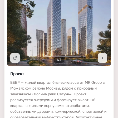
КЛАДОВЫЕ И КОММЕРЦИЯ
Кладовые
скидка 15% при 100% оплате
Ритейл
есть
Офисы
есть
ПЛОЩАДИ
1/3
Подробнее
Площадь объектов
от 21 до 159
Проект
Жилая площадь
340000
ВЕЕР — жилой квартал бизнес-класса от MR Group в
Можайском районе Москвы, рядом с природным
Площадь участка
26.4
заказником «Долина реки Сетунь». Проект
реализуется очередями и формирует высотный
квартал с жилыми корпусами, стилобатами,
БЕЗОПАСНОСТЬ
собственными дворами, коммерческой, спортивной и
образовательной инфраструктурой. Архитектурная