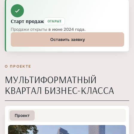
Класс проекта
Бизнес
Количество корпусов
9
Старт продаж
ОТКРЫТ
Этажность
59
Продажи открыты
в июне 2024 года.
Оставить заявку
Отделка
Без отделки, Предчистовая
ПАРКОВКА
О ПРОЕКТЕ
Парковка
Гостевая, Подземная
МУЛЬТИФОРМАТНЫЙ
КВАРТАЛ БИЗНЕС-КЛАССА
Количество машиномест
736
Уровней (парковки)
2
Электрозарядки
Проект
есть