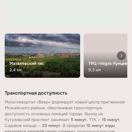
Матвеевский лес
ТРЦ «Vegas Кунцево»
2,4 км
9,3 км
Транспортная доступность
Мультиквартал «Веер» формирует новый центр притяжения
Можайского района, обеспечивая транспортную
доступность основных локаций города. Выход на
Кутузовский проспект занимает
5 минут
, ТТК —
15 минут
,
Садовое кольцо —
20 минут
. В пределах
15 минут езды
находятся деловой центр столицы
, природный массив