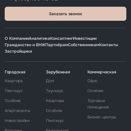
Заказать звонок
О Компании
Аналитика
Консалтинг
Инвестиции
Гражданство и ВНЖ
Партнёрам
Собственникам
Контакты
Застройщики
Городская
Зарубежная
Коммерческая
Квартира
Дом
Офис
Пентхаус
Таунхаус
Особняк
Особняк
Квартира
Торговые
помещения
Апартаменты
Особняк
Бизнес-центры
Новостройки
Пентхаус
Вторичка
Резиденция