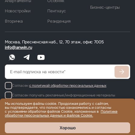
Апартаменты
Особняк
Бизнес-центры
Новостройки
Пентхаус
Вторичка
Резиденция
Москва, Пресненская наб., 12, 70 этаж, офис 7005
info@anwin.ru
Согласен
с политикой обработки персональных данных
Согласен получать рекламные/информационные материалы
Мы используем файлы cookie. Продолжая работу с сайтом,
вы подтверждаете, что полностью ознакомились и согласны
с условиями обработки файлов Cookie, изложенных в
Политике
обработки персональных данных и файлов Cookie.
Продажа и аренда элитной недвижимости по всему миру, помощь
с гражданством и ВНЖ.
© 2022-2026 Международная компания Anwin
Хорошо