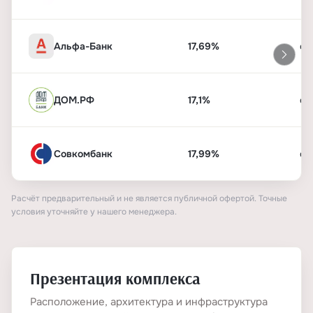
Альфа-Банк
17,69%
от
ДОМ.РФ
17,1%
от
Совкомбанк
17,99%
от
Расчёт предварительный и не является публичной офертой. Точные
условия уточняйте у нашего менеджера.
Презентация комплекса
Расположение, архитектура и инфраструктура